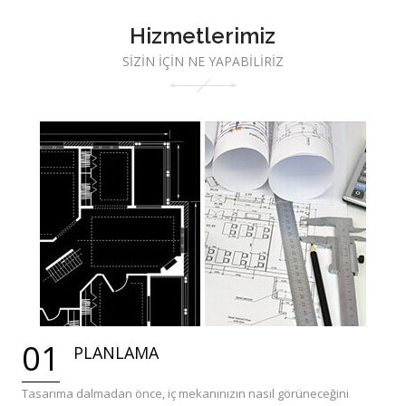
Hizmetlerimiz
SİZİN İÇİN NE YAPABİLİRİZ
01
PLANLAMA
Tasarıma dalmadan önce, iç mekanınızın nasıl görüneceğini