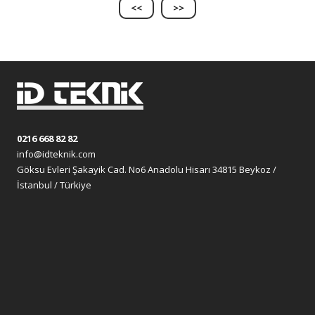
<<
>>
0216 668 82 82
info@idteknik.com
Göksu Evleri Şakayik Cad. No6 Anadolu Hisarı 34815 Beykoz /
İstanbul / Türkiye