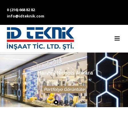
0 (216) 668 82 82
info@idteknik.com
H
a
r
v
e
y
N
i
c
h
o
l
s
A
n
k
a
r
a
Portfolyo Görüntüle