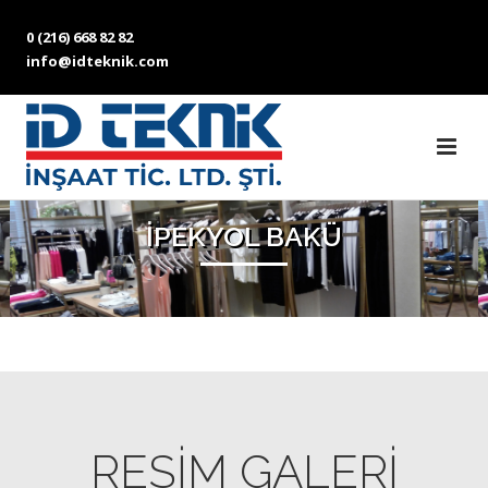
0 (216) 668 82 82
info@idteknik.com
İPEKYOL BAKÜ
RESİM GALERİ