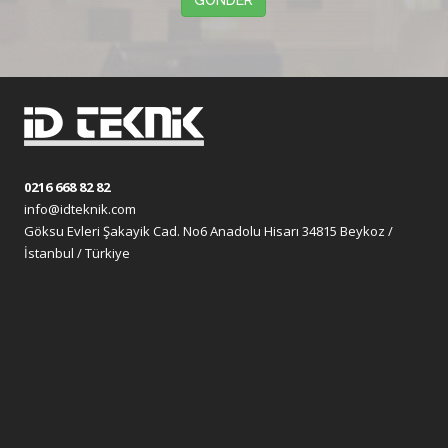
GÖNDER
0216 668 82 82
info@idteknik.com
Göksu Evleri Şakayik Cad. No6 Anadolu Hisarı 34815 Beykoz /
İstanbul / Türkiye