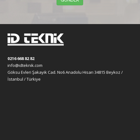
GÖNDER
0216 668 82 82
info@idteknik.com
Göksu Evleri Şakayik Cad. No6 Anadolu Hisarı 34815 Beykoz /
İstanbul / Türkiye